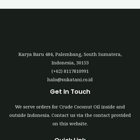
e
r
Karya Baru 484, Palembang, South Sumatera,
Indonesia, 30153
(+62) 8117810991
halo@sukatani.co.id
Get In Touch
We serve orders for Crude Coconut Oil inside and
outside Indonesia. Contact us via the contact provided
on this website.