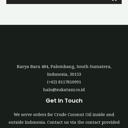
a
y
e
r
Karya Baru 484, Palembang, South Sumatera,
Indonesia, 30153
(+62) 8117810991
halo@sukatani.co.id
Get In Touch
We serve orders for Crude Coconut Oil inside and
outside Indonesia. Contact us via the contact provided