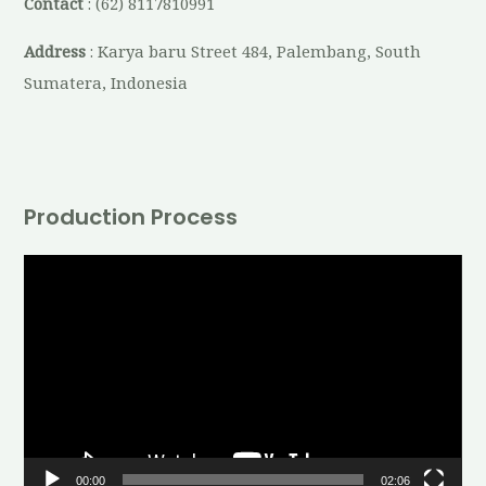
Contact
: (62) 8117810991
Address
: Karya baru Street 484, Palembang, South
Sumatera, Indonesia
Production Process
V
i
d
e
o
P
l
00:00
02:06