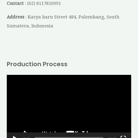
Contact
: (62) 8117810991
Address
: Karya baru Street 484, Palembang, South
Sumatera, Indonesia
Production Process
V
i
d
e
o
P
l