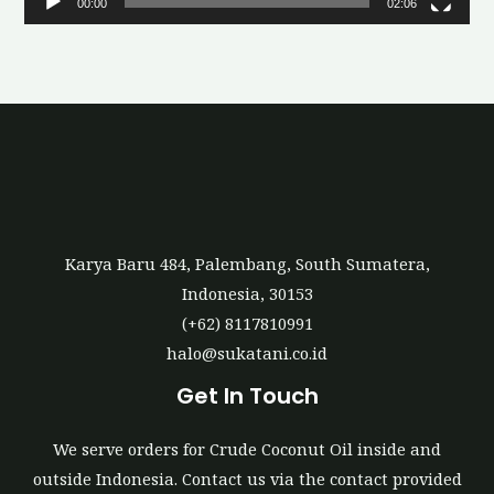
00:00
02:06
a
y
e
r
Karya Baru 484, Palembang, South Sumatera,
Indonesia, 30153
(+62) 8117810991
halo@sukatani.co.id
Get In Touch
We serve orders for Crude Coconut Oil inside and
outside Indonesia. Contact us via the contact provided